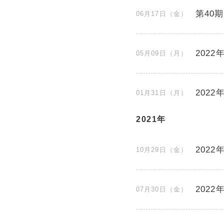
第40
06月17日（金）
202
05月09日（月）
202
01月31日（月）
2021年
202
10月29日（金）
202
07月30日（金）