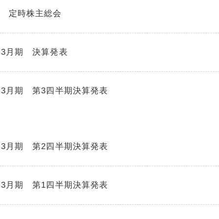
期 定時株主総会
2年3月期 決算発表
2年3月期 第3四半期決算発表
2年3月期 第2四半期決算発表
2年3月期 第1四半期決算発表