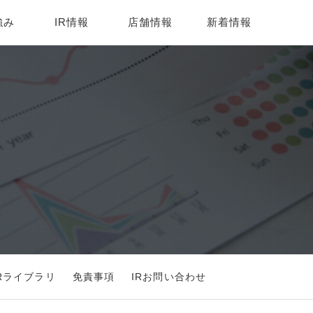
強み
IR情報
店舗情報
新着情報
IRライブラリ
免責事項
IRお問い合わせ