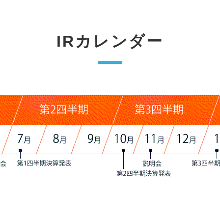
IRカレンダー