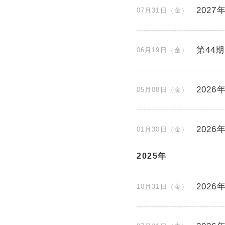
202
07月31日（金）
第44
06月19日（金）
202
05月08日（金）
202
01月30日（金）
2025年
202
10月31日（金）