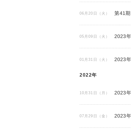
第41
06月20日（火）
202
05月09日（火）
202
01月31日（火）
2022年
202
10月31日（月）
202
07月29日（金）