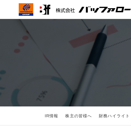
IR情報
株主の皆様へ
財務ハイライト