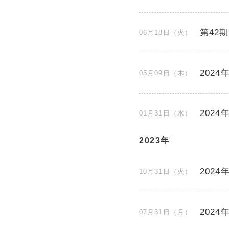
第42
06月18日（火）
202
05月09日（木）
202
01月31日（水）
2023年
202
10月31日（火）
202
07月31日（月）