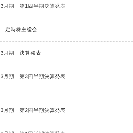
7年3月期 第1四半期決算発表
期 定時株主総会
6年3月期 決算発表
6年3月期 第3四半期決算発表
6年3月期 第2四半期決算発表